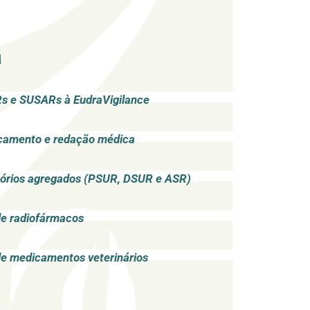
a
Rs e SUSARs à EudraVigilance
camento e redação médica
tórios agregados (PSUR, DSUR e ASR)
de radiofármacos
de medicamentos veterinários