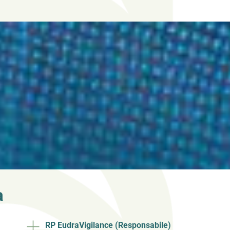
a
RP EudraVigilance (Responsabile)